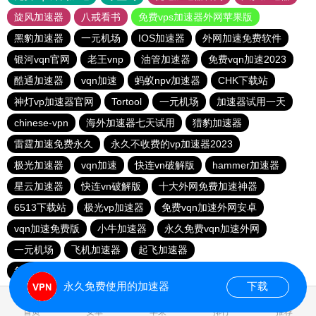
旋风加速器
八戒看书
免费vps加速器外网苹果版
黑豹加速器
一元机场
IOS加速器
外网加速免费软件
银河vqn官网
老王vnp
油管加速器
免费vqn加速2023
酷通加速器
vqn加速
蚂蚁npv加速器
CHK下载站
神灯vp加速器官网
Tortool
一元机场
加速器试用一天
chinese-vpn
海外加速器七天试用
猎豹加速器
雷霆加速免费永久
永久不收费的vp加速器2023
极光加速器
vqn加速
快连vn破解版
hammer加速器
星云加速器
快连vn破解版
十大外网免费加速神器
6513下载站
极光vp加速器
免费vqn加速外网安卓
vqn加速免费版
小牛加速器
永久免费vqn加速外网
一元机场
飞机加速器
起飞加速器
每天试用一小时加速器
快橙加速器
永久免费使用的加速器
下载
0.807128s
首页
安卓
苹果
排行
推荐