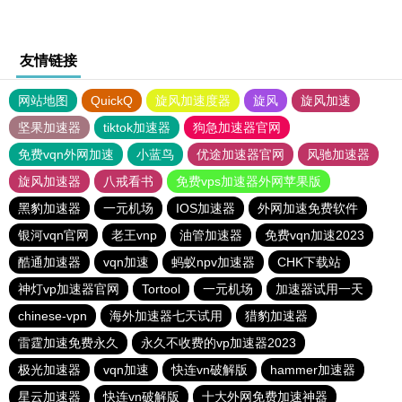
友情链接
网站地图
QuickQ
旋风加速度器
旋风
旋风加速
坚果加速器
tiktok加速器
狗急加速器官网
免费vqn外网加速
小蓝鸟
优途加速器官网
风驰加速器
旋风加速器
八戒看书
免费vps加速器外网苹果版
黑豹加速器
一元机场
IOS加速器
外网加速免费软件
银河vqn官网
老王vnp
油管加速器
免费vqn加速2023
酷通加速器
vqn加速
蚂蚁npv加速器
CHK下载站
神灯vp加速器官网
Tortool
一元机场
加速器试用一天
chinese-vpn
海外加速器七天试用
猎豹加速器
雷霆加速免费永久
永久不收费的vp加速器2023
极光加速器
vqn加速
快连vn破解版
hammer加速器
星云加速器
快连vn破解版
十大外网免费加速神器