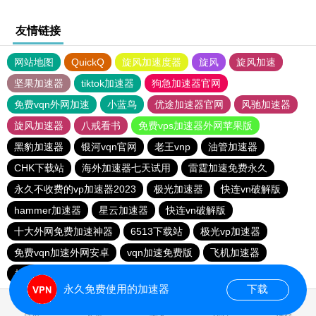
友情链接
网站地图
QuickQ
旋风加速度器
旋风
旋风加速
坚果加速器
tiktok加速器
狗急加速器官网
免费vqn外网加速
小蓝鸟
优途加速器官网
风驰加速器
旋风加速器
八戒看书
免费vps加速器外网苹果版
黑豹加速器
银河vqn官网
老王vnp
油管加速器
CHK下载站
海外加速器七天试用
雷霆加速免费永久
永久不收费的vp加速器2023
极光加速器
快连vn破解版
hammer加速器
星云加速器
快连vn破解版
十大外网免费加速神器
6513下载站
极光vp加速器
免费vqn加速外网安卓
vqn加速免费版
飞机加速器
起飞加速器
快橙加速器
永久免费使用的加速器
下载
0.058518s
首页
安卓
苹果
排行
推荐