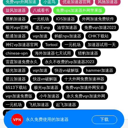
免费vqn外网加速
小蓝鸟
优途加速器官网
风驰加速器
旋风加速器
八戒看书
免费vps加速器外网苹果版
黑豹加速器
一元机场
IOS加速器
外网加速免费软件
银河vqn官网
老王vnp
油管加速器
免费vqn加速2023
酷通加速器
vqn加速
蚂蚁npv加速器
CHK下载站
神灯vp加速器官网
Tortool
一元机场
加速器试用一天
chinese-vpn
海外加速器七天试用
猎豹加速器
雷霆加速免费永久
永久不收费的vp加速器2023
极光加速器
vqn加速
快连vn破解版
hammer加速器
星云加速器
快连vn破解版
十大外网免费加速神器
6513下载站
极光vp加速器
免费vqn加速外网安卓
vqn加速免费版
小牛加速器
永久免费vqn加速外网
一元机场
飞机加速器
起飞加速器
每天试用一小时加速器
快橙加速器
永久免费使用的加速器
下载