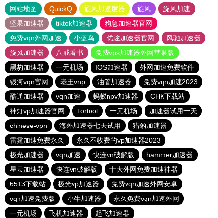
网站地图
QuickQ
旋风加速度器
旋风
旋风加速
坚果加速器
tiktok加速器
狗急加速器官网
免费vqn外网加速
小蓝鸟
优途加速器官网
风驰加速器
旋风加速器
八戒看书
免费vps加速器外网苹果版
黑豹加速器
一元机场
IOS加速器
外网加速免费软件
银河vqn官网
老王vnp
油管加速器
免费vqn加速2023
酷通加速器
vqn加速
蚂蚁npv加速器
CHK下载站
神灯vp加速器官网
Tortool
一元机场
加速器试用一天
chinese-vpn
海外加速器七天试用
猎豹加速器
雷霆加速免费永久
永久不收费的vp加速器2023
极光加速器
vqn加速
快连vn破解版
hammer加速器
星云加速器
快连vn破解版
十大外网免费加速神器
6513下载站
极光vp加速器
免费vqn加速外网安卓
vqn加速免费版
小牛加速器
永久免费vqn加速外网
一元机场
飞机加速器
起飞加速器