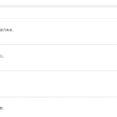
中游刃有余。
心。
野。