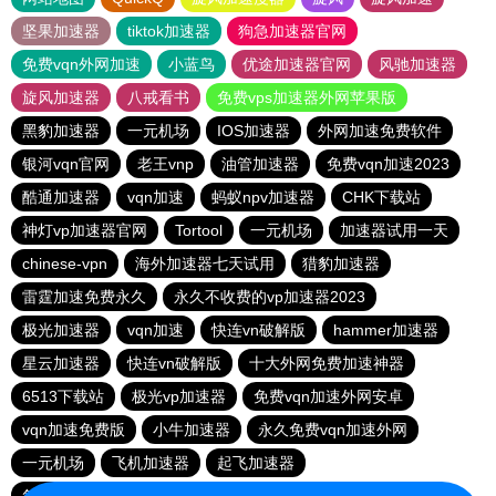
坚果加速器
tiktok加速器
狗急加速器官网
免费vqn外网加速
小蓝鸟
优途加速器官网
风驰加速器
旋风加速器
八戒看书
免费vps加速器外网苹果版
黑豹加速器
一元机场
IOS加速器
外网加速免费软件
银河vqn官网
老王vnp
油管加速器
免费vqn加速2023
酷通加速器
vqn加速
蚂蚁npv加速器
CHK下载站
神灯vp加速器官网
Tortool
一元机场
加速器试用一天
chinese-vpn
海外加速器七天试用
猎豹加速器
雷霆加速免费永久
永久不收费的vp加速器2023
极光加速器
vqn加速
快连vn破解版
hammer加速器
星云加速器
快连vn破解版
十大外网免费加速神器
6513下载站
极光vp加速器
免费vqn加速外网安卓
vqn加速免费版
小牛加速器
永久免费vqn加速外网
一元机场
飞机加速器
起飞加速器