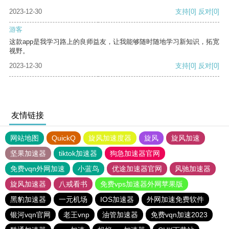
2023-12-30
支持
[0]
反对
[0]
游客
这款app是我学习路上的良师益友，让我能够随时随地学习新知识，拓宽
视野。
2023-12-30
支持
[0]
反对
[0]
友情链接
网站地图
QuickQ
旋风加速度器
旋风
旋风加速
坚果加速器
tiktok加速器
狗急加速器官网
免费vqn外网加速
小蓝鸟
优途加速器官网
风驰加速器
旋风加速器
八戒看书
免费vps加速器外网苹果版
黑豹加速器
一元机场
IOS加速器
外网加速免费软件
银河vqn官网
老王vnp
油管加速器
免费vqn加速2023