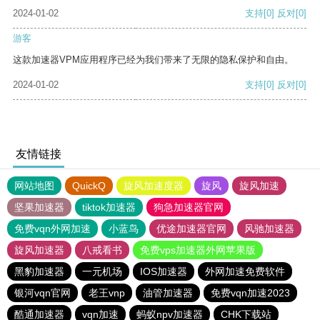
2024-01-02
支持
[0]
反对
[0]
游客
这款加速器VPM应用程序已经为我们带来了无限的隐私保护和自由。
2024-01-02
支持
[0]
反对
[0]
友情链接
网站地图
QuickQ
旋风加速度器
旋风
旋风加速
坚果加速器
tiktok加速器
狗急加速器官网
免费vqn外网加速
小蓝鸟
优途加速器官网
风驰加速器
旋风加速器
八戒看书
免费vps加速器外网苹果版
黑豹加速器
一元机场
IOS加速器
外网加速免费软件
银河vqn官网
老王vnp
油管加速器
免费vqn加速2023
酷通加速器
vqn加速
蚂蚁npv加速器
CHK下载站