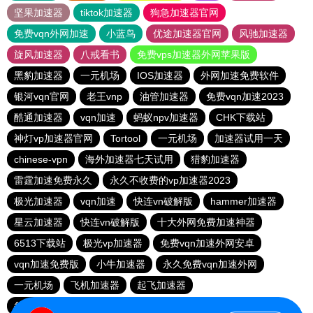
坚果加速器
tiktok加速器
狗急加速器官网
免费vqn外网加速
小蓝鸟
优途加速器官网
风驰加速器
旋风加速器
八戒看书
免费vps加速器外网苹果版
黑豹加速器
一元机场
IOS加速器
外网加速免费软件
银河vqn官网
老王vnp
油管加速器
免费vqn加速2023
酷通加速器
vqn加速
蚂蚁npv加速器
CHK下载站
神灯vp加速器官网
Tortool
一元机场
加速器试用一天
chinese-vpn
海外加速器七天试用
猎豹加速器
雷霆加速免费永久
永久不收费的vp加速器2023
极光加速器
vqn加速
快连vn破解版
hammer加速器
星云加速器
快连vn破解版
十大外网免费加速神器
6513下载站
极光vp加速器
免费vqn加速外网安卓
vqn加速免费版
小牛加速器
永久免费vqn加速外网
一元机场
飞机加速器
起飞加速器
每天试用一小时加速器
快橙加速器