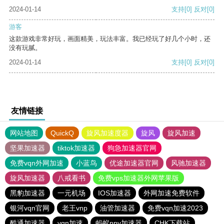
2024-01-14
支持
[0]
反对
[0]
游客
这款游戏非常好玩，画面精美，玩法丰富。我已经玩了好几个小时，还
没有玩腻。
2024-01-14
支持
[0]
反对
[0]
友情链接
网站地图
QuickQ
旋风加速度器
旋风
旋风加速
坚果加速器
tiktok加速器
狗急加速器官网
免费vqn外网加速
小蓝鸟
优途加速器官网
风驰加速器
旋风加速器
八戒看书
免费vps加速器外网苹果版
黑豹加速器
一元机场
IOS加速器
外网加速免费软件
银河vqn官网
老王vnp
油管加速器
免费vqn加速2023
酷通加速器
vqn加速
蚂蚁npv加速器
CHK下载站