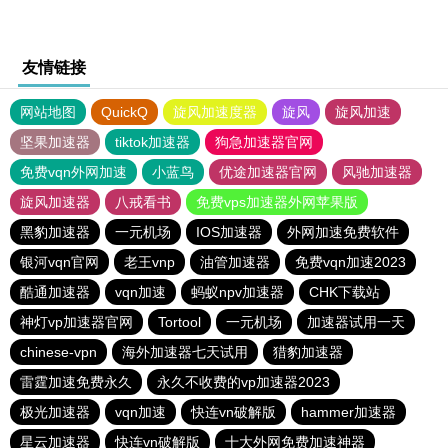
友情链接
网站地图
QuickQ
旋风加速度器
旋风
旋风加速
坚果加速器
tiktok加速器
狗急加速器官网
免费vqn外网加速
小蓝鸟
优途加速器官网
风驰加速器
旋风加速器
八戒看书
免费vps加速器外网苹果版
黑豹加速器
一元机场
IOS加速器
外网加速免费软件
银河vqn官网
老王vnp
油管加速器
免费vqn加速2023
酷通加速器
vqn加速
蚂蚁npv加速器
CHK下载站
神灯vp加速器官网
Tortool
一元机场
加速器试用一天
chinese-vpn
海外加速器七天试用
猎豹加速器
雷霆加速免费永久
永久不收费的vp加速器2023
极光加速器
vqn加速
快连vn破解版
hammer加速器
星云加速器
快连vn破解版
十大外网免费加速神器