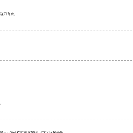
中游刃有余。
。
器app的价格应该在50元以下才比较合理。